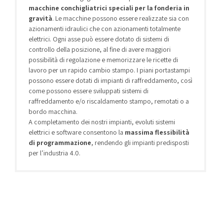
macchine conchigliatrici speciali per la fonderia in
gravità
. Le macchine possono essere realizzate sia con
azionamenti idraulici che con azionamenti totalmente
elettrici. Ogni asse può essere dotato di sistemi di
controllo della posizione, al fine di avere maggiori
possibilità di regolazione e memorizzare le ricette di
lavoro per un rapido cambio stampo. I piani portastampi
possono essere dotati di impianti di raffreddamento, così
come possono essere sviluppati sistemi di
raffreddamento e/o riscaldamento stampo, remotati o a
bordo macchina.
A completamento dei nostri impianti, evoluti sistemi
elettrici e software consentono la
massima flessibilità
di programmazione
, rendendo gli impianti predisposti
per l’industria 4.0.
Alluminio
(28)
Ottone-Bronzo
(10)
Smaterozzatrici di tranciatura
(6)